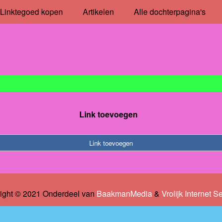
Linktegoed kopen
Artikelen
Alle dochterpagina's
Link toevoegen
Link toevoegen
ight © 2021 Onderdeel van
BaakmanMedia
&
Vrolijk Internet S